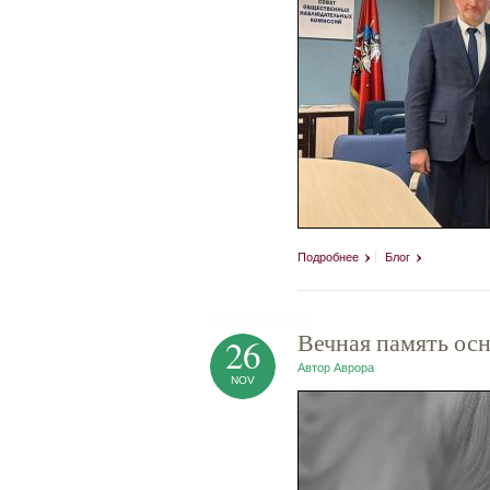
Подробнее
Блог
tag heuer replica
Вечная память ос
26
Автор
Аврора
NOV