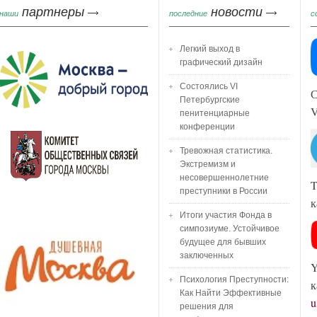
партнеры
новости
наши
последние
с
Легкий выход в
графический дизайн
Состоялись VI
С
Петербургские
пенитенциарные
конференции
Тревожная статистика.
Экстремизм и
несовершеннолетние
T
преступники в России
к
Итоги участия Фонда в
симпозиуме. Устойчивое
будущее для бывших
заключенных
Y
Психология Преступности:
к
Как Найти Эффективные
u
решения для