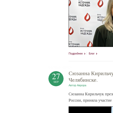
Подробнее
Блог
tag heuer replica
Сюзанна Кирильчу
27
Челябинске.
SEP
Автор
Аврора
Сюзанна Кирильчук през
России, приняла участие