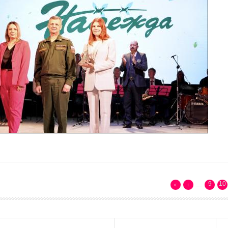
9
10
…