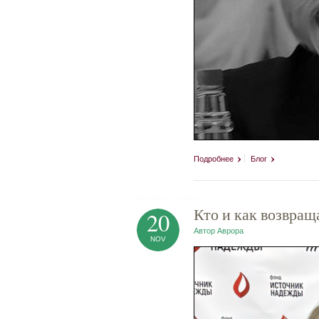
Подробнее
Блог
tag heuer replica
Кто и как возвра
20
Автор
Аврора
NOV