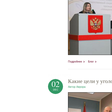
Подробнее
Блог
tag heuer replica
Какие цели у угол
02
Автор
Аврора
DEC