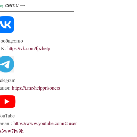
сети
оц.
ообщество
VK:
https://vk.com/fpzhelp
elegram
анал:
https://t.me/helpprisoners
ouTube
анал :
https://www.youtube.com/@user-
s3ww7lw9h