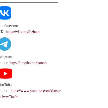
ообщество
VK:
https://vk.com/fpzhelp
elegram
анал:
https://t.me/helpprisoners
ouTube
анал :
https://www.youtube.com/@user-
s3ww7lw9h