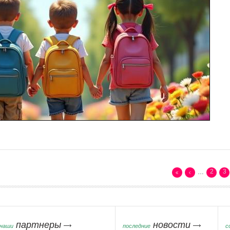
2
3
…
партнеры
новости
наши
последние
с