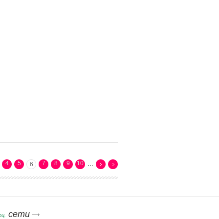
4
5
7
8
9
10
…
6
сети
оц.