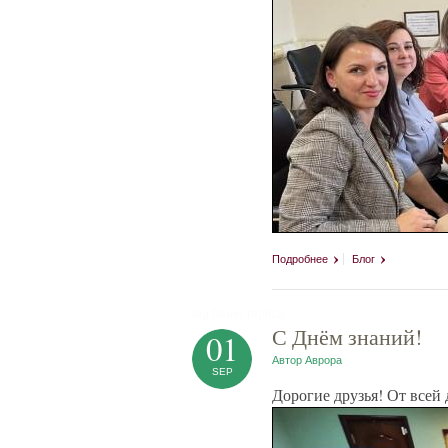
Подробнее
Блог
tag heuer replica
С Днём знаний!
01
Автор
Аврора
SEP
Дорогие друзья! От всей