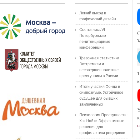
Легкий выход в
графический дизайн
Состоялись VI
С
Петербургские
пенитенциарные
конференции
Тревожная статистика.
Экстремизм и
несовершеннолетние
T
преступники в России
к
Итоги участия Фонда в
симпозиуме. Устойчивое
будущее для бывших
заключенных
Y
Психология Преступности:
к
Как Найти Эффективные
u
решения для
профилактики рецидивов