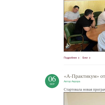
Подробнее
Блог
tag heuer replica
«А-Практикум» от
06
Автор
Аврора
SEP
Стартовала новая прогр