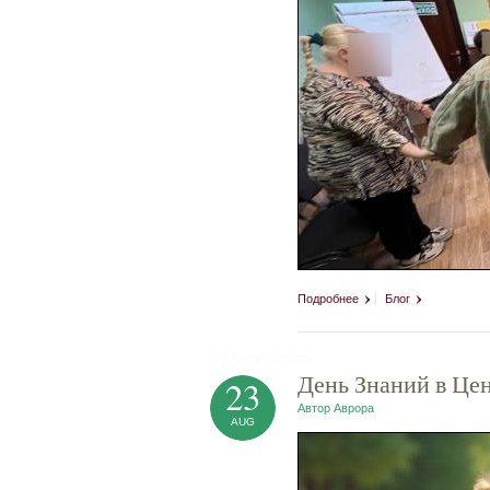
Подробнее
Блог
tag heuer replica
День Знаний в Це
23
Автор
Аврора
AUG