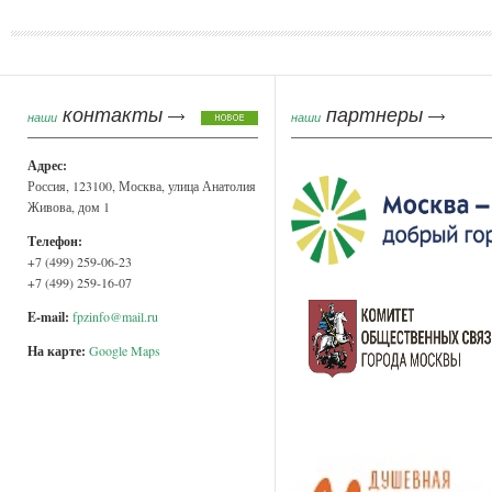
Страницы
контакты
партнеры
наши
наши
Адрес:
Россия, 123100, Москва, улица Анатолия
Живова, дом 1
Телефон:
+7 (499) 259-06-23
+7 (499) 259-16-07
E-mail:
fpzinfo@mail.ru
На карте:
Google Maps