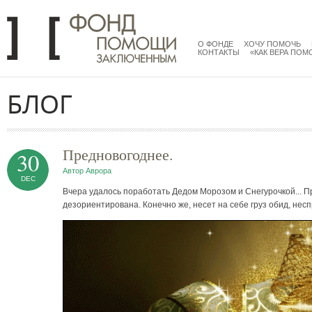
Перейти к основному содержанию
menu
main
О ФОНДЕ
ХОЧУ ПОМОЧЬ
КОНТАКТЫ
«КАК ВЕРА ПОМ
БЛОГ
Предновогоднее.
30
Автор
Аврора
DEC
Вчера удалось поработать Дедом Морозом и Снегурочкой... П
дезориентирована. Конечно же, несет на себе груз обид, несп