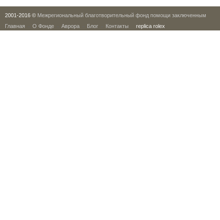
2001-2016 ©
Межрегиональный благотворительный фонд помощи заключенным
Главная
О Фонде
Аврора
Блог
Контакты
replica rolex