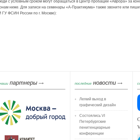
юди с условным сроком могут обращаться в Центр пробации «Аврора» за кон
фонам ниже. Для записи на семинары «А-Практикума» также звоните или пиш
 ГУ ФСИН России по г. Москве):
партнеры
новости
наши
последние
с
Легкий выход в
графический дизайн
Состоялись VI
С
Петербургские
пенитенциарные
конференции