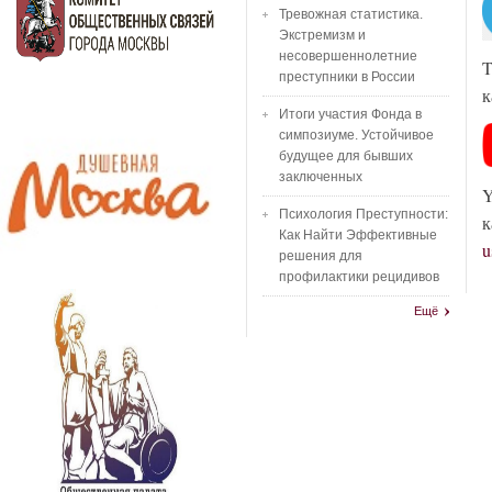
Тревожная статистика.
Экстремизм и
несовершеннолетние
T
преступники в России
к
Итоги участия Фонда в
симпозиуме. Устойчивое
будущее для бывших
заключенных
Y
Психология Преступности:
к
Как Найти Эффективные
u
решения для
профилактики рецидивов
Ещё