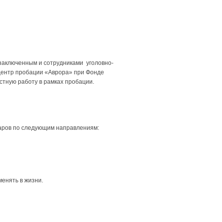
заключенным и сотрудниками уголовно-
 Центр пробации «Аврора» при Фонде
стную работу в рамках пробации.
наров по следующим направлениям:
менять в жизни.