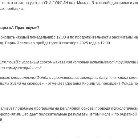
 те, кто стоит на учете в УИИ ГУФСИН по г. Москве. Это освободившиеся и лю
ках пробации.
нары «А-Практикум»?
роходить каждый понедельник с 12.00 и по продолжительности рассчитаны на
яц. Первый семинар пройдет уже 8 сентября 2025 года в 12.00.
для людей с условным сроком наказания,которые испытывают трудности с
ии коммуникаций и т.д.
которые специалисты Фонда и приглашенные эксперты дадут на наших сем
ься к жизни на свободе»,
- отмечает Сюзанна Кирильчук, президент Фонда п
лизует подобные программы на регулярной основе, проводя психологически
роприятия. Это дает положительные результаты, в том числе и по обратной
ей.