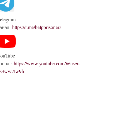
elegram
анал:
https://t.me/helpprisoners
ouTube
анал :
https://www.youtube.com/@user-
s3ww7lw9h