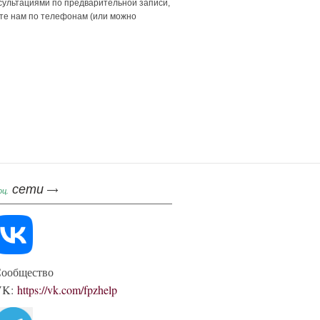
сультациями по предварительной записи,
ите нам по телефонам (или можно
сети
оц.
ообщество
VK:
https://vk.com/fpzhelp