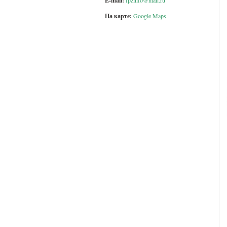
E-mail:
fpzinfo@mail.ru
На карте:
Google Maps