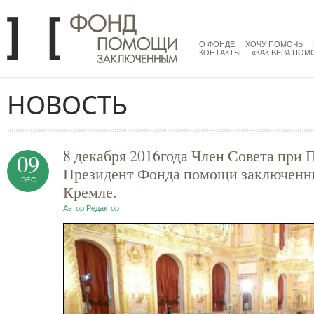
Перейти к основному содержанию
menu
main
О ФОНДЕ
ХОЧУ ПОМОЧЬ
КОНТАКТЫ
«КАК ВЕРА ПОМ
НОВОСТЬ
8 декабря 2016года Член Совета при
09
Президент Фонда помощи заключенны
DEC
Кремле.
Автор
Редактор