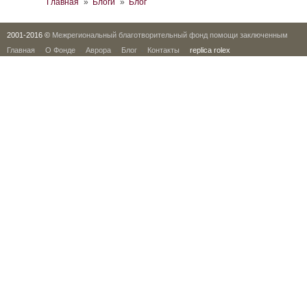
Вы здесь
Главная
»
Блоги
»
Блог
2001-2016 ©
Межрегиональный благотворительный фонд помощи заключенным
Главная
О Фонде
Аврора
Блог
Контакты
replica rolex