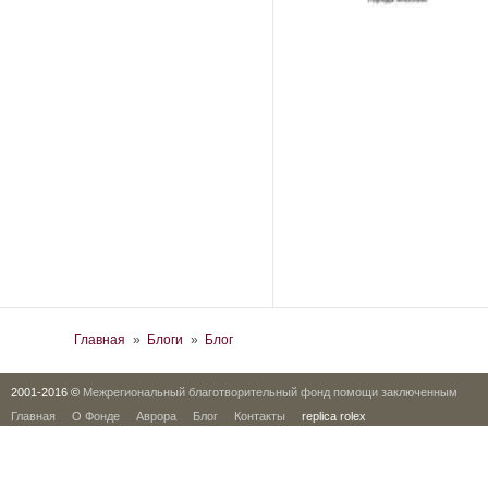
Вы здесь
Главная
»
Блоги
»
Блог
2001-2016 ©
Межрегиональный благотворительный фонд помощи заключенным
Главная
О Фонде
Аврора
Блог
Контакты
replica rolex