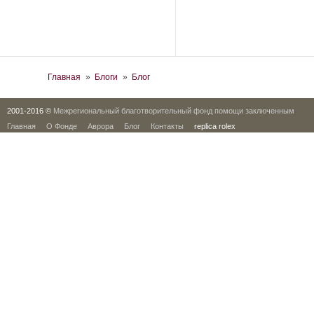
Вы здесь
Главная
»
Блоги
»
Блог
2001-2016 ©
Межрегиональный благотворительный фонд помощи заключенным
Главная
О Фонде
Аврора
Блог
Контакты
replica rolex