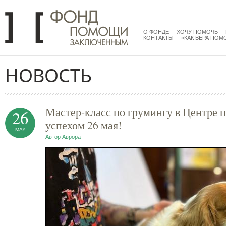
Перейти к основному содержанию
menu
main
О ФОНДЕ
ХОЧУ ПОМОЧЬ
КОНТАКТЫ
«КАК ВЕРА ПОМ
НОВОСТЬ
Мастер-класс по грумингу в Центре 
26
успехом 26 мая!
MAY
Автор
Аврора