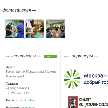
tag heuer replica
фотогалерея
,
,
контакты
партнеры
наши
наши
Адрес:
Россия, 123100, Москва, улица Анатолия
Живова, дом 1
Телефон:
+7 (499) 259-06-23
+7 (499) 259-16-07
E-mail:
fpzinfo@mail.ru
На карте:
Google Maps