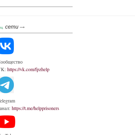
сети
оц.
ообщество
VK:
https://vk.com/fpzhelp
elegram
анал:
https://t.me/helpprisoners