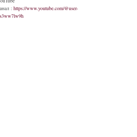
ouTube
анал :
https://www.youtube.com/@user-
s3ww7lw9h