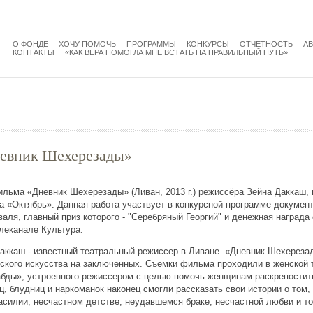
menu
main
О ФОНДЕ
ХОЧУ ПОМОЧЬ
ПРОГРАММЫ
КОНКУРСЫ
ОТЧЕТНОСТЬ
А
КОНТАКТЫ
«КАК ВЕРА ПОМОГЛА МНЕ ВСТАТЬ НА ПРАВИЛЬНЫЙ ПУТЬ»
невник Шехерезады»
льма «Дневник Шехерезады» (Ливан, 2013 г.) режиссёра Зейна Даккаш, 
а «Октябрь». Данная работа участвует в конкурсной программе докумен
ля, главный приз которого - "Серебряный Георгий" и денежная награда 
леканале Культура.
аккаш - известный театральный режиссер в Ливане. «Дневник Шехереза
ского искусства на заключенных. Съемки фильма проходили в женской 
абды», устроенного режиссером с целью помочь женщинам раскрепостит
ц, блудниц и наркоманок наконец смогли рассказать свои истории о том,
асилии, несчастном детстве, неудавшемся браке, несчастной любви и т