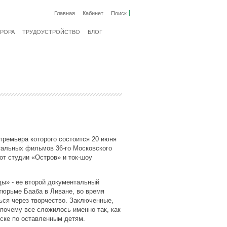
Главная
Кабинет
Поиск
ВРОРА
ТРУДОУСТРОЙСТВО
БЛОГ
премьера которого состоится 20 июня
тальных фильмов 36-го Московского
от студии «Остров» и ток-шоу
ды» - ее второй документальный
тюрьме Бааба в Ливане, во время
ься через творчество. Заключенные,
 почему все сложилось именно так, как
оске по оставленным детям.