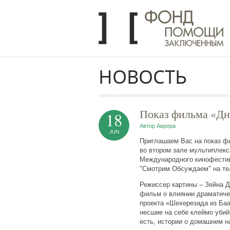
Перейти к основному содержанию
НОВОСТЬ
Показ фильма «Д
18
Автор
Аврора
JUN
Приглашаем Вас на показ фи
во втором зале мультиплекс
Международного кинофестива
"Смотрим Обсуждаем" на те
Режиссер картины – Зейна Д
фильм о влиянии драматиче
проекта «Шехерезада из Ба
несшие на себе клеймо убий
есть, истории о домашнем н