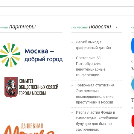
партнеры
новости
наши
последние
с
Легкий выход в
графический дизайн
Состоялись VI
С
Петербургские
пенитенциарные
конференции
Тревожная статистика.
Экстремизм и
несовершеннолетние
T
преступники в России
к
Итоги участия Фонда в
симпозиуме. Устойчивое
будущее для бывших
заключенных