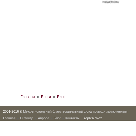
Вы здесь
Главная
»
Блоги
»
Блог
2001-2016 ©
Межрегиональный благотворительный фонд помощи заключенным
Главная
О Фонде
Аврора
Блог
Контакты
replica rolex