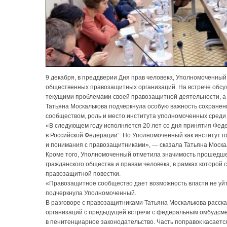
9 декабря, в преддверии Дня прав человека, Уполномоченный
общественных правозащитных организаций. На встрече обсуж
текущими проблемами своей правозащитной деятельности, а 
Татьяна Москалькова подчеркнула особую важность сохране
сообществом, роль и место института уполномоченных среди 
«В следующем году исполняется 20 лет со дня принятия Фед
в Российской Федерации“. Но Уполномоченный как институт го
и понимания с правозащитниками», — сказала Татьяна Моска
Кроме того, Уполномоченный отметила значимость прошедше
гражданского общества и правам человека, в рамках которо
правозащитной повестки.
«Правозащитное сообщество дает возможность власти не уй
подчеркнула Уполномоченный.
В разговоре с правозащитниками Татьяна Москалькова расск
организаций с предыдущей встречи с федеральным омбудсмен
в пенитенциарное законодательство. Часть поправок касается