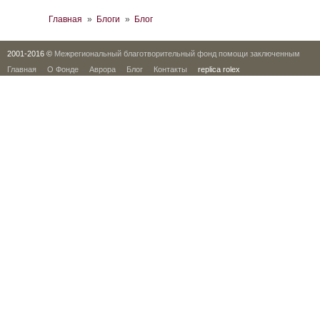
Вы здесь
Главная
»
Блоги
»
Блог
2001-2016 ©
Межрегиональный благотворительный фонд помощи заключенным
Главная
О Фонде
Аврора
Блог
Контакты
replica rolex