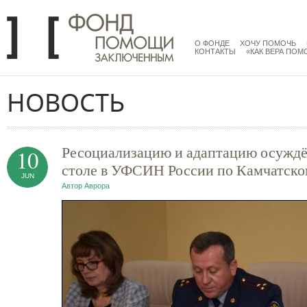
Перейти к основному содержанию
menu
main
О ФОНДЕ
ХОЧУ ПОМОЧЬ
КОНТАКТЫ
«КАК ВЕРА ПОМ
НОВОСТЬ
Ресоциализацию и адаптацию осуждён
10
столе в УФСИН России по Камчатско
JUN
Автор
Аврора