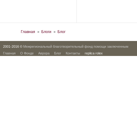
Вы здесь
Главная
»
Блоги
»
Блог
2001-2016 ©
Межрегиональный благотворительный фонд помощи заключенным
Главная
О Фонде
Аврора
Блог
Контакты
replica rolex