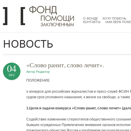
Перейти к основному содержанию
menu
main
О ФОНДЕ
ХОЧУ ПОМОЧЬ
КОНТАКТЫ
«КАК ВЕРА ПОМ
НОВОСТЬ
«Слово ранит, слово лечит».
04
Автор
Редактор
DEC
ПОЛОЖЕНИЕ
о конкурсе для российских журналистов и пресс-служб ФСИН
судом срок уголовного наказания, к жизни на свободе, а так
1.Цели и задачи конкурса
«Слово ранит, слово лечит» (дале
Содействие изменению стереотипов общественного сознания,
бывших осужденных Привлечение внимания органов исполните
гражданского общества России к проблемам ресоциализации 