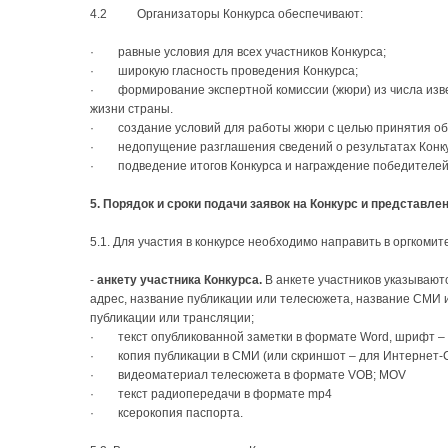
4.2 Организаторы Конкурса обеспечивают:
· равные условия для всех участников Конкурса;
· широкую гласность проведения Конкурса;
· формирование экспертной комиссии (жюри) из числа изве
жизни страны.
· создание условий для работы жюри с целью принятия об
· недопущение разглашения сведений о результатах Конку
· подведение итогов Конкурса и награждение победителей
5. Порядок и сроки подачи заявок на Конкурс и представле
5.1. Для участия в конкурсе необходимо направить в оргкоми
-
анкету участника Конкурса.
В анкете участников указываютс
адрес, название публикации или телесюжета, название СМИ и
публикации или трансляции;
· текст опубликованной заметки в формате Word, шрифт – 
· копия публикации в СМИ (или скриншот – для Интернет-
· видеоматериал телесюжета в формате VOB; MOV
· текст радиопередачи в формате mp4
· ксерокопия паспорта.