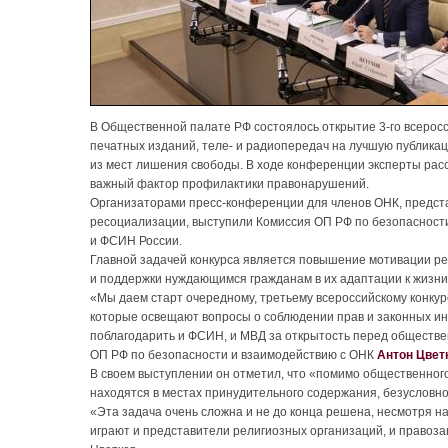
В Общественной палате РФ состоялось открытие 3-го всеросс
печатных изданий, теле- и радиопередач на лучшую публик
из мест лишения свободы. В ходе конференции эксперты ра
важный фактор профилактики правонарушений.
Организаторами пресс-конференции для членов ОНК, предс
ресоциализации, выступили Комиссия ОП РФ по безопасност
и ФСИН России.
Главной задачей конкурса является повышение мотивации р
и поддержки нуждающимся гражданам в их адаптации к жизни
«Мы даем старт очередному, третьему всероссийскому конкурс
которые освещают вопросы о соблюдении прав и законных инт
поблагодарить и ФСИН, и МВД за открытость перед обществ
ОП РФ по безопасности и взаимодействию с ОНК
Антон Цвет
В своем выступлении он отметил, что «помимо общественного
находятся в местах принудительного содержания, безусловно,
«Эта задача очень сложна и не до конца решена, несмотря н
играют и представители религиозных организаций, и правоз