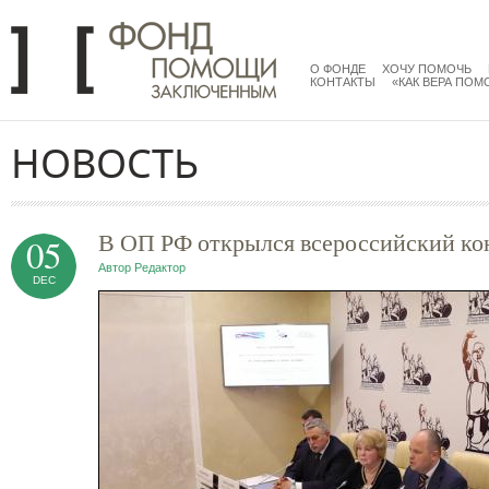
Перейти к основному содержанию
menu
main
О ФОНДЕ
ХОЧУ ПОМОЧЬ
КОНТАКТЫ
«КАК ВЕРА ПОМ
НОВОСТЬ
В ОП РФ открылся всероссийский кон
05
Автор
Редактор
DEC