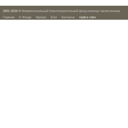
2001-2016 ©
Межрегиональный благотворительный фонд помощи заключенным
Главная
О Фонде
Аврора
Блог
Контакты
replica rolex