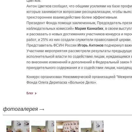
Цветков.
Антон Цветков сообщил, что общими усилиями на базе проф
которые занимаются вопросами ресоциализации, чтобы выясн
трехстороннее взаимодействие более эффективным.
Президент Фонда помощи заключенным, Председатель през
наблюдательных комиссий»
Мария Каннабих
, в своем выступ
и рассказать о новых достижениях участников конкурса и гер
работ, и 25% из них создали служители православной церкви.
Представитель ФСИН России
Игорь Антонов
подчеркнул важн
Участники мероприятия рассмотрели результаты предыдущих 
исполнительной власти по содействию лицам, нуждающимся в
по внесению изменений и дополнений в Федеральный закон №
принудительного содержания и о содействии лицам, находящ
Конкурс организован Некоммерческой организацией "Межрег
Фонда Олега Дерипаска «Вольное Дело».
Блог
tag heuer replica
фотогалерея