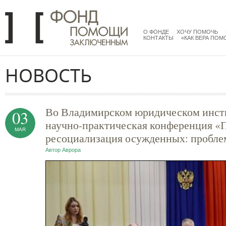
Перейти к основному содержанию
menu
main
О ФОНДЕ
ХОЧУ ПОМОЧЬ
КОНТАКТЫ
«КАК ВЕРА ПОМ
НОВОСТЬ
Во Владимирском юридическом инст
03
научно-практическая конференция «
MAR
ресоциализация осужденных: пробле
Автор
Аврора