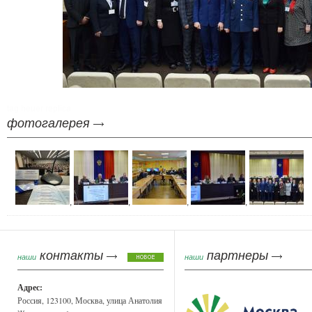
tag heuer replica
фотогалерея
,
,
,
,
контакты
партнеры
наши
наши
Адрес:
Россия, 123100, Москва, улица Анатолия