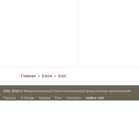
Вы здесь
Главная
»
Блоги
»
Блог
2001-2016 ©
Межрегиональный благотворительный фонд помощи заключенным
Главная
О Фонде
Аврора
Блог
Контакты
replica rolex