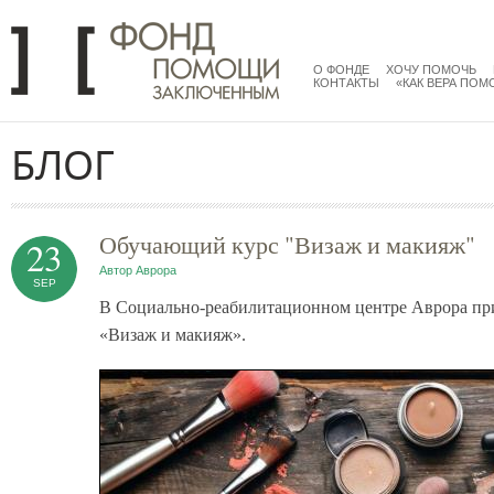
Перейти к основному содержанию
menu
main
О ФОНДЕ
ХОЧУ ПОМОЧЬ
КОНТАКТЫ
«КАК ВЕРА ПОМ
БЛОГ
Обучающий курс "Визаж и макияж"
23
Автор
Аврора
SEP
В Социально-реабилитационном центре Аврора пр
«Визаж и макияж».