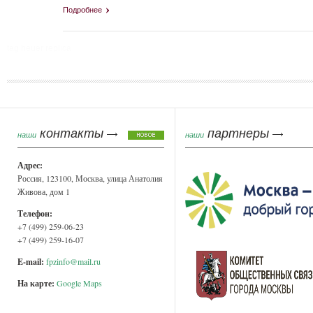
Подробнее
tag heuer replica
Страницы
контакты
партнеры
наши
наши
Адрес:
Россия, 123100, Москва, улица Анатолия
Живова, дом 1
Телефон:
+7 (499) 259-06-23
+7 (499) 259-16-07
E-mail:
fpzinfo@mail.ru
На карте:
Google Maps