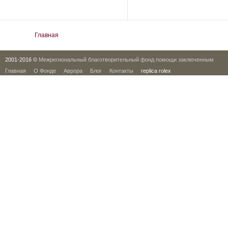
Вы здесь
Главная
2001-2016 ©
Межрегиональный благотворительный фонд помощи заключенным
Главная
О Фонде
Аврора
Блог
Контакты
replica rolex