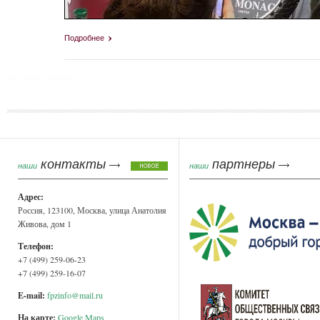
Подробнее
tag heuer replica
Страницы
контакты
партнеры
наши
наши
Адрес:
Россия, 123100, Москва, улица Анатолия
Живова, дом 1
Телефон:
+7 (499) 259-06-23
+7 (499) 259-16-07
E-mail:
fpzinfo@mail.ru
На карте:
Google Maps