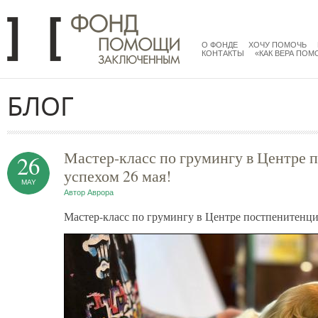
Перейти к основному содержанию
menu
main
О ФОНДЕ
ХОЧУ ПОМОЧЬ
КОНТАКТЫ
«КАК ВЕРА ПОМ
БЛОГ
Мастер-класс по грумингу в Центре 
26
успехом 26 мая!
MAY
Автор
Аврора
Мастер-класс по грумингу в Центре постпенитенци