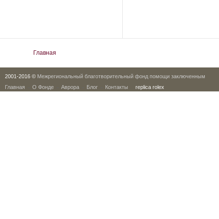
Вы здесь
Главная
2001-2016 ©
Межрегиональный благотворительный фонд помощи заключенным
Главная
О Фонде
Аврора
Блог
Контакты
replica rolex