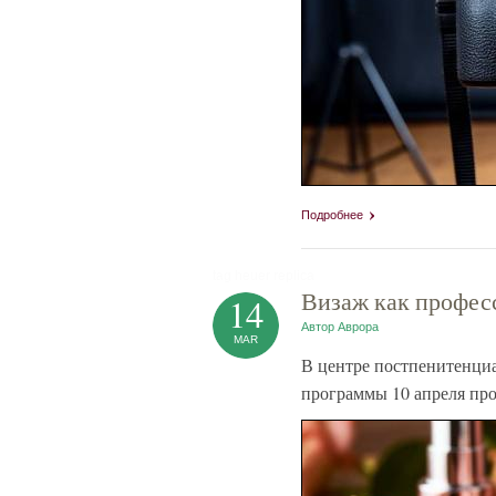
Подробнее
tag heuer replica
Визаж как профес
14
Автор
Аврора
MAR
В центре постпенитенци
программы 10 апреля про