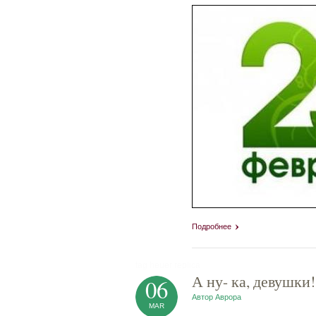
Подробнее
tag heuer replica
А ну- ка, девушки!
06
Автор
Аврора
MAR