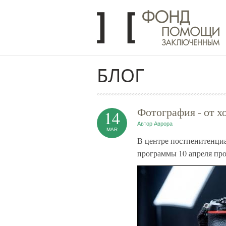
Перейти к основному содержанию
БЛОГ
Фотография - от х
14
Автор
Аврора
MAR
В центре постпенитенци
программы 10 апреля пр