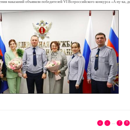
ния наказаний объявили победителей VI Всероссийского конкурса «А ну-ка,
7
8
…