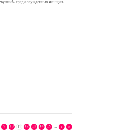
 девушки!» среди осужденных женщин.
9
10
12
13
14
15
…
11