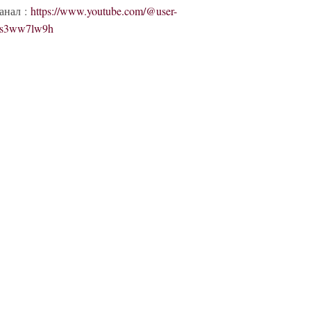
анал :
https://www.youtube.com/@user-
s3ww7lw9h