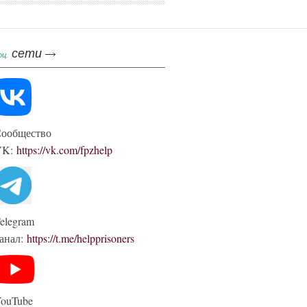
сети
оц.
ообщество
VK:
https://vk.com/fpzhelp
elegram
анал:
https://t.me/helpprisoners
ouTube