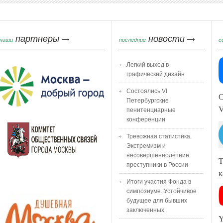
партнеры
новости
наши
последние
с
Легкий выход в
графический дизайн
Состоялись VI
С
Петербургские
пенитенциарные
конференции
Тревожная статистика.
Экстремизм и
несовершеннолетние
T
преступники в России
к
Итоги участия Фонда в
симпозиуме. Устойчивое
будущее для бывших
заключенных
Y