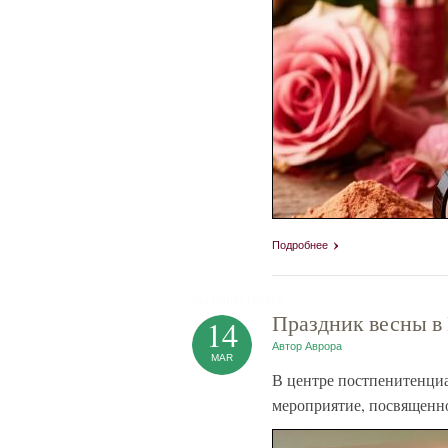
Подробнее
tag heuer replica
Праздник весны в
14
Автор
Аврора
MAR
В центре постпенитенци
мероприятие, посвященно