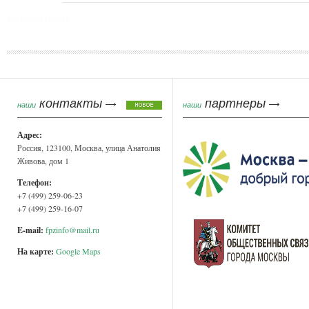
tag heuer replica
Страницы
контакты
партнеры
наши
наши
Адрес:
Россия, 123100, Москва, улица Анатолия
Живова, дом 1
Телефон:
+7 (499) 259-06-23
+7 (499) 259-16-07
E-mail:
fpzinfo@mail.ru
На карте:
Google Maps