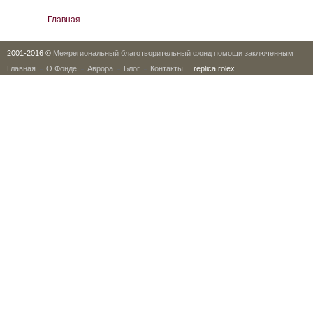
Вы здесь
Главная
2001-2016 ©
Межрегиональный благотворительный фонд помощи заключенным
Главная
О Фонде
Аврора
Блог
Контакты
replica rolex