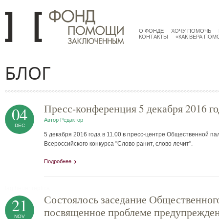
Перейти к основному содержанию
menu
main
О ФОНДЕ
ХОЧУ ПОМОЧЬ
КОНТАКТЫ
«КАК ВЕРА ПОМ
БЛОГ
Пресс-конференция 5 декабря 2016 го
04
Автор
Редактор
DEC
5 декабря 2016 года в 11.00 в пресс-центре Общественной п
Всероссийского конкурса "Слово ранит, слово лечит".
Подробнее
tag heuer replica
Состоялось заседание Общественного
21
посвященное проблеме предупрежден
NOV