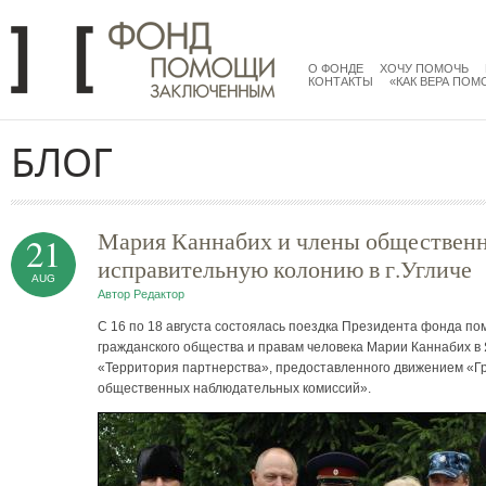
Перейти к основному содержанию
menu
main
О ФОНДЕ
ХОЧУ ПОМОЧЬ
КОНТАКТЫ
«КАК ВЕРА ПОМ
БЛОГ
Мария Каннабих и члены общественн
21
исправительную колонию в г.Угличе
AUG
Автор
Редактор
С 16 по 18 августа состоялась поездка Президента фонда 
гражданского общества и правам человека Марии Каннабих в 
«Территория партнерства», предоставленного движением «Г
общественных наблюдательных комиссий».