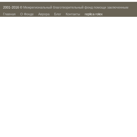
2001-2016 ©
Межрегиональный благотворительный фонд помощи заключенным
Главная
О Фонде
Аврора
Блог
Контакты
replica rolex