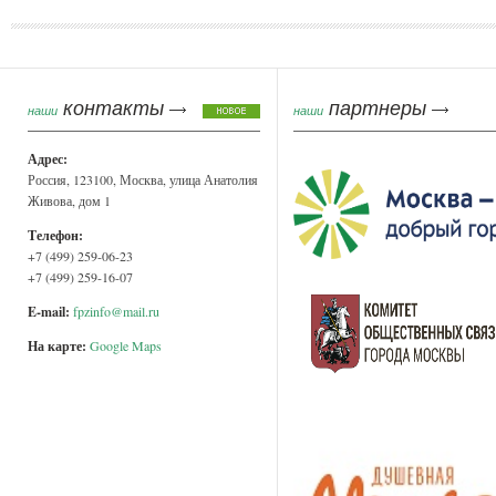
Страницы
контакты
партнеры
наши
наши
Адрес:
Россия, 123100, Москва, улица Анатолия
Живова, дом 1
Телефон:
+7 (499) 259-06-23
+7 (499) 259-16-07
E-mail:
fpzinfo@mail.ru
На карте:
Google Maps