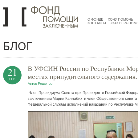
Перейти к основному содержанию
menu
main
О ФОНДЕ
ХОЧУ ПОМОЧЬ
КОНТАКТЫ
«КАК ВЕРА ПОМ
БЛОГ
В УФСИН России по Республики Морд
21
местах принудительного содержания.
FEB
Автор
Редактор
Член Президиума Совета при Президенте Российской Федера
заключённым Мария Каннабих и член Общественного совета 
Федеральной службы исполнений наказаний по Республике М